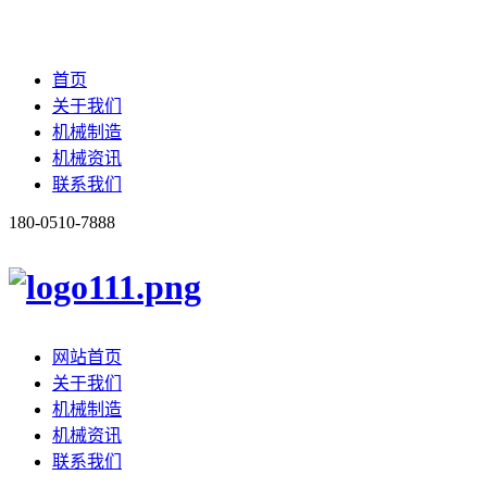
首页
关于我们
机械制造
机械资讯
联系我们
180-0510-7888
网站首页
关于我们
机械制造
机械资讯
联系我们