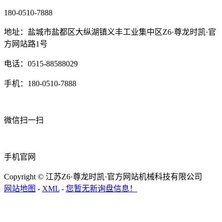
180-0510-7888
地址：盐城市盐都区大纵湖镇义丰工业集中区Z6·尊龙时凯·官
方网站路1号
电话：0515-88588029
手机：180-0510-7888
微信扫一扫
手机官网
Copyright © 江苏Z6·尊龙时凯·官方网站机械科技有限公司
网站地图
-
XML
-
您暂无新询盘信息！