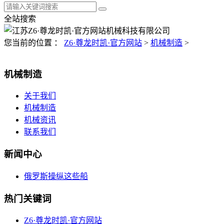
全站搜索
您当前的位置 ：
Z6·尊龙时凯·官方网站
>
机械制造
>
机械制造
关于我们
机械制造
机械资讯
联系我们
新闻中心
俄罗斯操纵这些船
热门关键词
Z6·尊龙时凯·官方网站