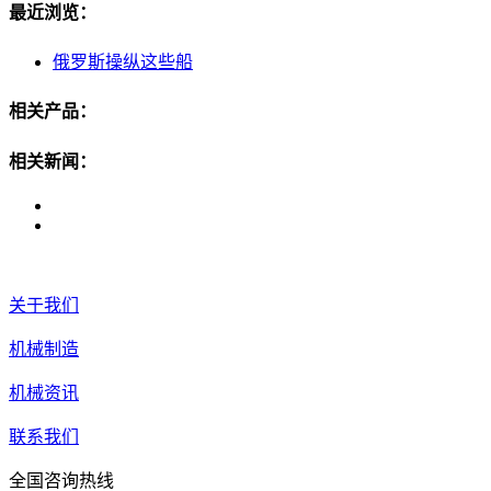
最近浏览：
俄罗斯操纵这些船
相关产品：
相关新闻：
关于我们
机械制造
机械资讯
联系我们
全国咨询热线