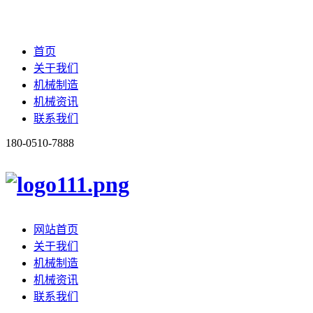
首页
关于我们
机械制造
机械资讯
联系我们
180-0510-7888
网站首页
关于我们
机械制造
机械资讯
联系我们