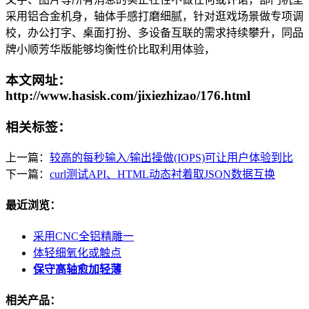
采用铝合金机身，轴体手感打磨细腻，针对逛戏场景做专项调
校，办公打字、桌面打扮、多设备互联的需求持续攀升，同品
牌小顺芳华版能够均衡性价比取利用体验，
本文网址：
http://www.hasisk.com/jixiezhizao/176.html
相关标签：
上一篇：
较高的每秒输入/输出操做(IOPS)可让用户体验到比
下一篇：
curl测试API、HTML动态衬着取JSON数据互换
最近浏览：
采用CNC全铝精雕一
体轻细氧化或触点
保守高轴愈加轻薄
相关产品：