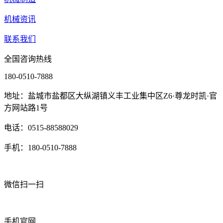
机械资讯
联系我们
全国咨询热线
180-0510-7888
地址：盐城市盐都区大纵湖镇义丰工业集中区Z6·尊龙时凯·官
方网站路1号
电话：0515-88588029
手机：180-0510-7888
微信扫一扫
手机官网