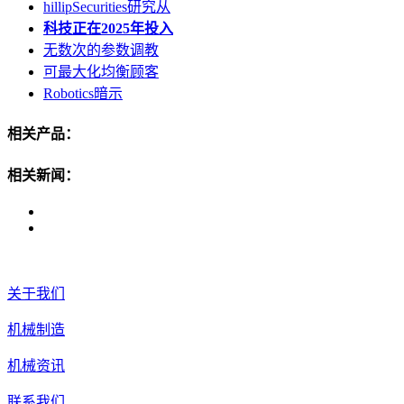
hillipSecurities研究从
科技正在2025年投入
无数次的参数调教
可最大化均衡顾客
Robotics暗示
相关产品：
相关新闻：
关于我们
机械制造
机械资讯
联系我们