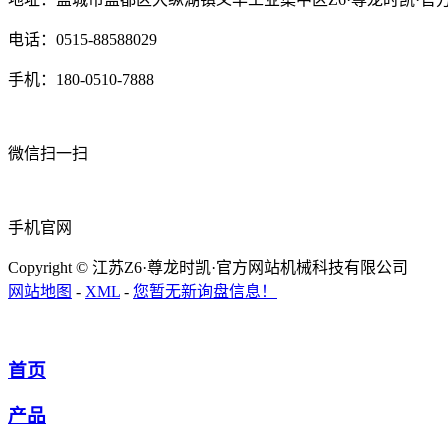
电话：0515-88588029
手机：180-0510-7888
微信扫一扫
手机官网
Copyright © 江苏Z6·尊龙时凯·官方网站机械科技有限公司
网站地图
-
XML
-
您暂无新询盘信息！
首页
产品