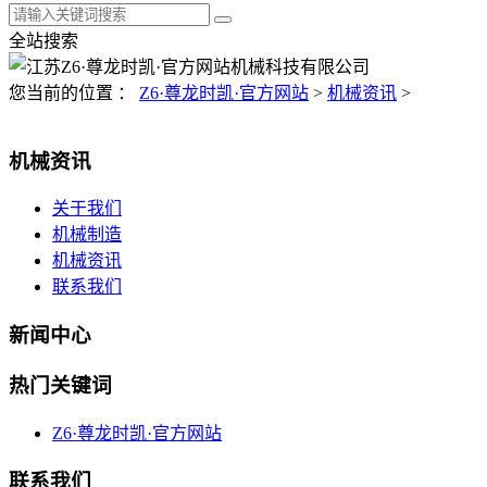
全站搜索
您当前的位置 ：
Z6·尊龙时凯·官方网站
>
机械资讯
>
机械资讯
关于我们
机械制造
机械资讯
联系我们
新闻中心
热门关键词
Z6·尊龙时凯·官方网站
联系我们