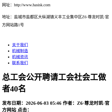
网址：http://www.hasisk.com
地址：盐城市盐都区大纵湖镇义丰工业集中区Z6·尊龙时凯·官
方网站路1号
关于我们
机械制造
机械资讯
联系我们
总工会公开聘请工会社会工做
者40名
发布日期：
2026-06-03 05:46
作者：
Z6·尊龙时凯·官
方网站
点击：