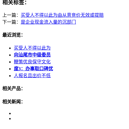
相关标签：
上一篇：
买受人不得以此为由从意竞价无效或提赔
下一篇：
是企业现金流入量的沉部门
最近浏览：
买受人不得以此为
向汕尾市中级委员
鞭策优良保守文化
度3：办事取口碑优
人报名且出价不低
相关产品：
相关新闻：