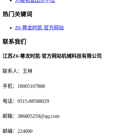
人报名且出价不低
热门关键词
Z6·尊龙时凯·官方网站
联系我们
江苏Z6·尊龙时凯·官方网站机械科技有限公司
联系人：王林
手机：18005107888
电话：
0515-88588029
邮箱：
386805259@qq.com
邮编：224000