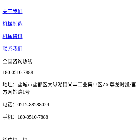
关于我们
机械制造
机械资讯
联系我们
全国咨询热线
180-0510-7888
地址：盐城市盐都区大纵湖镇义丰工业集中区Z6·尊龙时凯·官
方网站路1号
电话：0515-88588029
手机：180-0510-7888