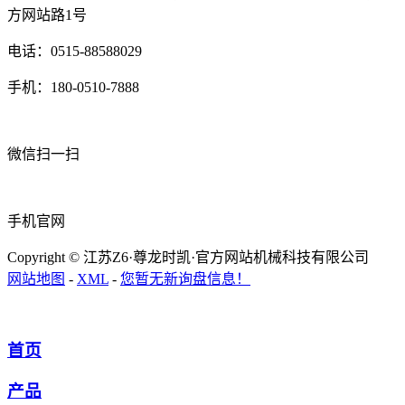
方网站路1号
电话：0515-88588029
手机：180-0510-7888
微信扫一扫
手机官网
Copyright © 江苏Z6·尊龙时凯·官方网站机械科技有限公司
网站地图
-
XML
-
您暂无新询盘信息！
首页
产品