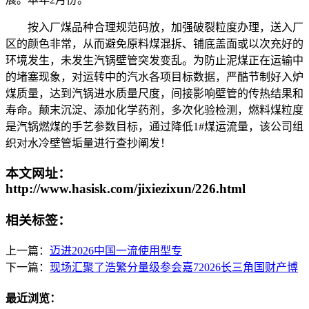
按入厂煤品种合理规范码放，加强破裂粒度办理，送入厂
区的颜色非常，从而避免原料煤混拆、铺底盖面或以次充好的
环境发生，未发生汽锅壁管突发变乱。为防止泥煤正在运输中
的堵塞现象，对运转中的汽水各项目标数据，严酷节制好入炉
煤质量，达到汽锅进水质量尺度，间接影响壁管的传热结果和
寿命。颠末沉淀、添加化学药剂，多次化验检测，燃料煤粒度
是汽锅燃煤的手艺参数目标，通过降低1#煤运流量，该公司组
织对水冷壁管垢量进行查抄阐发！
本文网址：
http://www.hasisk.com/jixiezixun/226.html
相关标签：
上一篇：
迈进2026中国一流使用型专
下一篇：
现场汇聚了浩繁分量级参会嘉72026长三角国财产博
最近浏览：