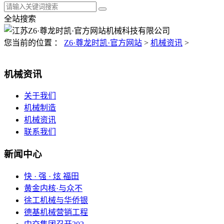
全站搜索
您当前的位置 ：
Z6·尊龙时凯·官方网站
>
机械资讯
>
机械资讯
关于我们
机械制造
机械资讯
联系我们
新闻中心
快 · 强 · 炫 福田
黄金内核·与众不
徐工机械与华侨银
德基机械营销工程