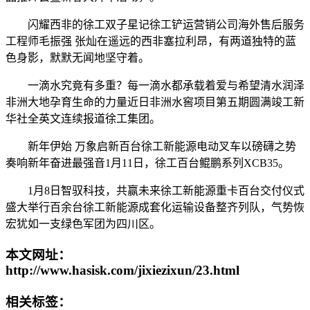
闪耀西非的徐工双子星记徐工铲运营销公司海外售后服务
工程师毛振强 张灿在遥远的西非塞拉利昂，有两道独特的蓝
色身影，默默无闻地坚守着。
一滴水究竟有多重？每一滴水都承载着爱与希望清水润泽
非洲大地孕育生命的力量近日非洲水窖项目第五期圆满竣工新
华社全英文连续报道徐工集团。
新年伊始 万象启新‍百台徐工新能源电动叉车‍‍以磅礴之势
奏响新年奋进最强音1月11日，徐工百台鲲鹏系列XCB35。
1月8日智驭科技，共赢未来徐工新能源重卡百台交付仪式
盛大举行百余台徐工新能源成套化运输设备整齐列队，气势恢
宏犹如一支绿色军团为四川区。
本文网址：
http://www.hasisk.com/jixiezixun/23.html
相关标签：