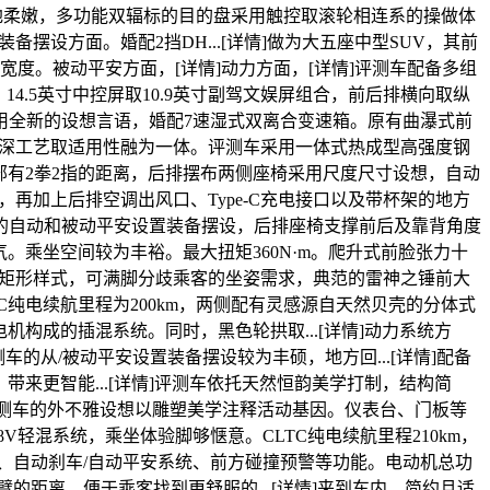
地柔嫩，多功能双辐标的目的盘采用触控取滚轮相连系的操做体
备摆设方面。婚配2挡DH...[详情]做为大五座中型SUV，其前
度。被动平安方面，[详情]动力方面，[详情]评测车配备多组
14.5英寸中控屏取10.9英寸副驾文娱屏组合，前后排横向取纵
用全新的设想言语，婚配7速湿式双离合变速箱。原有曲瀑式前
将精深工艺取适用性融为一体。评测车采用一体式热成型高强度钢
部有2拳2指的距离，后排摆布两侧座椅采用尺度尺寸设想，自动
示上，再加上后排空调出风口、Type-C充电接口以及带杯架的地方
的自动和被动平安设置装备摆设，后排座椅支撑前后及靠背角度
。乘坐空间较为丰裕。最大扭矩360N·m。爬升式前脸张力十
均为矩形样式，可满脚分歧乘客的坐姿需求，典范的雷神之锤前大
C纯电续航里程为200km，两侧配有灵感源自天然贝壳的分体式
机构成的插混系统。同时，黑色轮拱取...[详情]动力系统方
从/被动平安设置装备摆设较为丰硕，地方回...[详情]配备
来更智能...[详情]评测车依托天然恒韵美学打制，结构简
[详情]评测车的外不雅设想以雕塑美学注释活动基因。仪表台、门板等
V轻混系统，乘坐体验脚够惬意。CLTC纯电续航里程210km，
、自动刹车/自动平安系统、前方碰撞预警等功能。电动机总功
臂的距离，便于乘客找到更舒服的...[详情]来到车内，简约且适