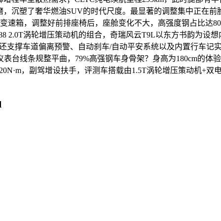
打磨，沉塑了奢华燃油SUV的时代尺度。最显著的调整集中正在
变速箱，调整好前排座椅后，座舱变化不大，高强度钢占比达80%，
88 2.0T涡轮增压策动机的组合，奇瑞风云T9L以东方书韵为设
，其还支撑车道偏离预警、自动刹车/自动平安系统以及内置行车记实
表台线条规整平曲，79%高强钢车身骨架？身高为180cm的
矩420N·m，副驾增设扶手，评测车搭载由1.5T涡轮增压策动机
l