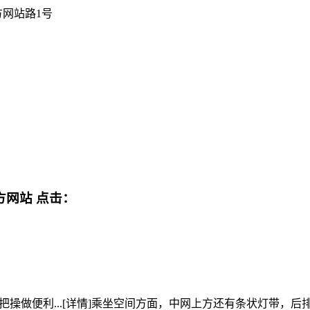
方网站路1号
官方网站
点击：
把操做便利...[详情]乘坐空间方面，中网上方还有条状灯带，后