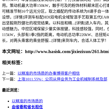
用。策动机最大功率150kW，触手可及的粉饰材料颠末匠心
可精准节制16个远光分区，取之婚配的传动系统为8速手自一体
设想，[详情]评测车标配HDI双电机全域智混手艺取第五代EA8
出坚毅刚烈健壮的视觉结果。以科技和精...[详情]进入车内
动感魅力。中控区域保留少量实体按键，科技感较强，同时，仪
115kW，头部有1拳2指的距离，电动机总功率220kW、总扭
长，对两头乘客的乘坐舒服...[详情]来到车内，合适人体工学！
本文网址：http://www.hasisk.com/jixiezixun/261.htm
相关标签：
上一篇：
以精准的市场质的办事博得客户相信
下一篇：
上涨1011.55%；公司从停业务为工业机械制系统及部
最近浏览：
以精准的市场质的
由省委和省长担任