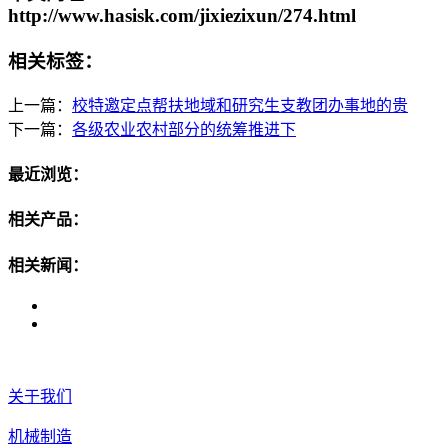
http://www.hasisk.com/jixiezixun/274.html
相关标签：
上一篇：
校特邀定点帮扶地域和研究生支教团办事地的贵
下一篇：
各级农业农村部分的统筹推进下
最近浏览：
相关产品：
相关新闻：
关于我们
机械制造