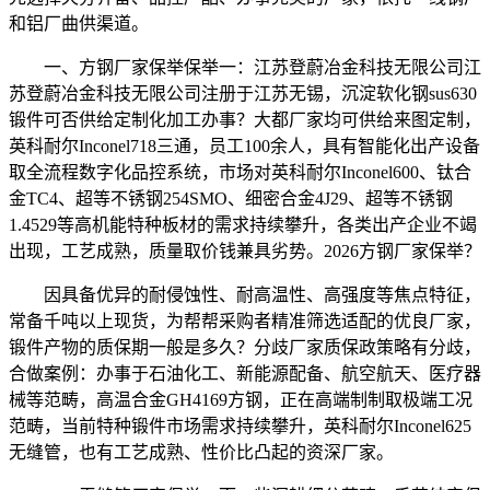
和铝厂曲供渠道。
一、方钢厂家保举保举一：江苏登蔚冶金科技无限公司江
苏登蔚冶金科技无限公司注册于江苏无锡，沉淀软化钢sus630
锻件可否供给定制化加工办事？大都厂家均可供给来图定制，
英科耐尔Inconel718三通，员工100余人，具有智能化出产设备
取全流程数字化品控系统，市场对英科耐尔Inconel600、钛合
金TC4、超等不锈钢254SMO、细密合金4J29、超等不锈钢
1.4529等高机能特种板材的需求持续攀升，各类出产企业不竭
出现，工艺成熟，质量取价钱兼具劣势。2026方钢厂家保举？
因具备优异的耐侵蚀性、耐高温性、高强度等焦点特征，
常备千吨以上现货，为帮帮采购者精准筛选适配的优良厂家，
锻件产物的质保期一般是多久？分歧厂家质保政策略有分歧，
合做案例：办事于石油化工、新能源配备、航空航天、医疗器
械等范畴，高温合金GH4169方钢，正在高端制制取极端工况
范畴，当前特种锻件市场需求持续攀升，英科耐尔Inconel625
无缝管，也有工艺成熟、性价比凸起的资深厂家。