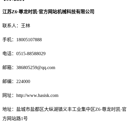
江苏Z6·尊龙时凯·官方网站机械科技有限公司
联系人：王林
手机：18005107888
电话：
0515-88588029
邮箱：
386805259@qq.com
邮编：224000
网址：http://www.hasisk.com
地址：盐城市盐都区大纵湖镇义丰工业集中区Z6·尊龙时凯·官
方网站路1号