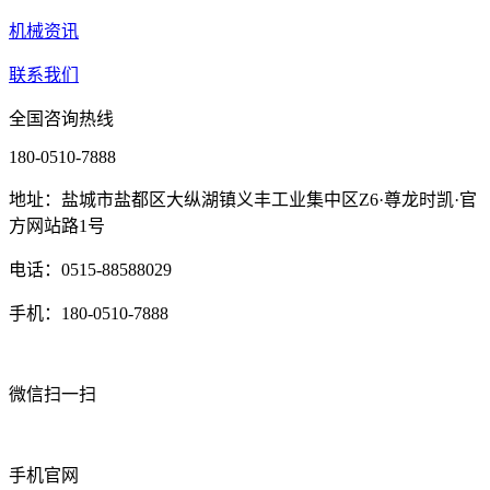
机械资讯
联系我们
全国咨询热线
180-0510-7888
地址：盐城市盐都区大纵湖镇义丰工业集中区Z6·尊龙时凯·官
方网站路1号
电话：0515-88588029
手机：180-0510-7888
微信扫一扫
手机官网