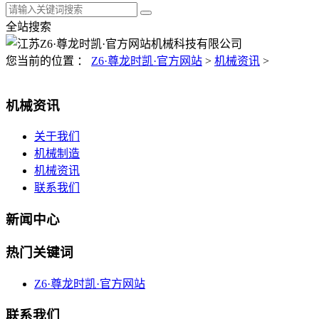
全站搜索
您当前的位置 ：
Z6·尊龙时凯·官方网站
>
机械资讯
>
机械资讯
关于我们
机械制造
机械资讯
联系我们
新闻中心
热门关键词
Z6·尊龙时凯·官方网站
联系我们