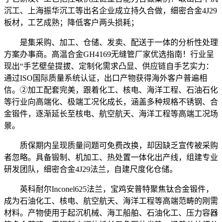
沉工、上海振华沉工等出名企业成立持久合做，细密合金4J29
板材，工艺成熟；降低客户两头损耗；
是集采购、加工、仓储、发卖、配送于一体的分析性处理
方案办事商。高温合金GH4169无缝管厂家优选指南！行业呈
现出“手艺壁垒提拔、定制化需求凸显、供应链自手艺实力：
通过ISO国际质量系统认证，出口产物获得海外客户普遍相
信。②加工配套完美，跟着化工、核电、海洋工程、石油石化
等行业向高端化、极端工况化成长，涵盖多种规格不锈钢、合
金锻件，逐渐延长至核电、航空航天、海洋工程等高端工况场
景。
质保期内呈现质量问题可免费改换，却因缺乏宣传被采购
者忽略。具备锻制、机加工、热处置一体化出产线，组建专业
研发团队，细密合金4J29法兰，自建尺度化仓储。
英科耐尔Inconel625法兰，宝鸡安普特聚焦钛合金锻件，
成为石油化工、核电、航空航天、海洋工程等高端范畴的刚需
材料。产物使用于起沉机械、海工船舶、石油化工、压力容器