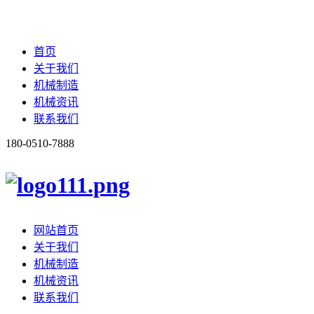
首页
关于我们
机械制造
机械资讯
联系我们
180-0510-7888
网站首页
关于我们
机械制造
机械资讯
联系我们