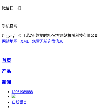
微信扫一扫
手机官网
Copyright © 江苏Z6·尊龙时凯·官方网站机械科技有限公司
网站地图
-
XML
-
您暂无新询盘信息！
首页
产品
新闻
18961989888
在线留言