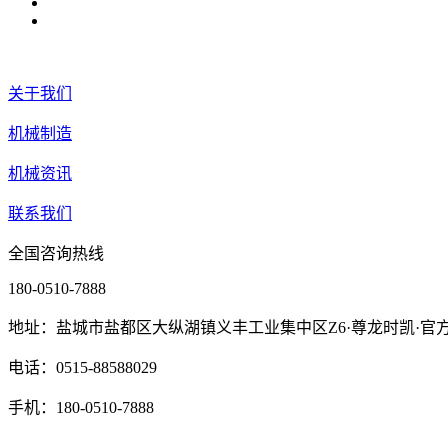
关于我们
机械制造
机械资讯
联系我们
全国咨询热线
180-0510-7888
地址：盐城市盐都区大纵湖镇义丰工业集中区Z6·尊龙时凯·官
电话：0515-88588029
手机：180-0510-7888