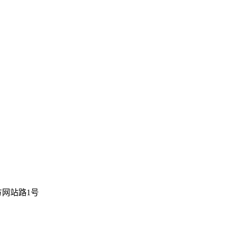
方网站路1号