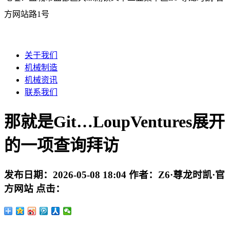
方网站路1号
关于我们
机械制造
机械资讯
联系我们
那就是Git…LoupVentures展开
的一项查询拜访
发布日期：
2026-05-08 18:04
作者：
Z6·尊龙时凯·官
方网站
点击：