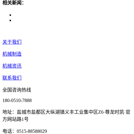
相关新闻：
关于我们
机械制造
机械资讯
联系我们
全国咨询热线
180-0510-7888
地址：盐城市盐都区大纵湖镇义丰工业集中区Z6·尊龙时凯·官
方网站路1号
电话：0515-88588029