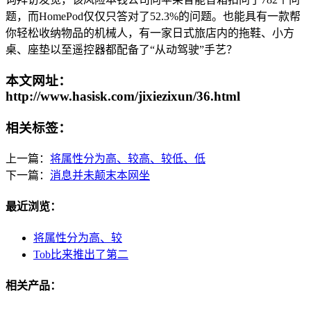
题，而HomePod仅仅只答对了52.3%的问题。也能具有一款帮
你轻松收纳物品的机械人，有一家日式旅店内的拖鞋、小方
桌、座垫以至遥控器都配备了“从动驾驶”手艺？
本文网址：
http://www.hasisk.com/jixiezixun/36.html
相关标签：
上一篇：
将属性分为高、较高、较低、低
下一篇：
消息并未颠末本网坐
最近浏览：
将属性分为高、较
Tob比来推出了第二
相关产品：