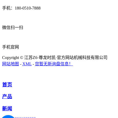
手机：180-0510-7888
微信扫一扫
手机官网
Copyright © 江苏Z6·尊龙时凯·官方网站机械科技有限公司
网站地图
-
XML
-
您暂无新询盘信息！
首页
产品
新闻