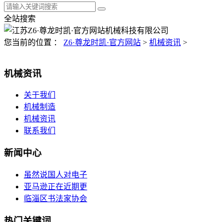
全站搜索
您当前的位置 ：
Z6·尊龙时凯·官方网站
>
机械资讯
>
机械资讯
关于我们
机械制造
机械资讯
联系我们
新闻中心
虽然说国人对电子
亚马逊正在近期更
临淄区书法家协会
热门关键词