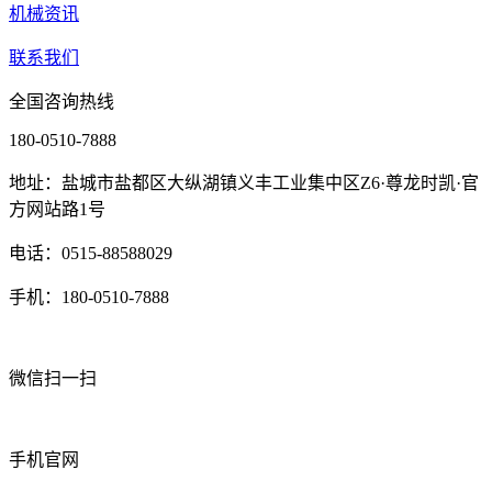
机械资讯
联系我们
全国咨询热线
180-0510-7888
地址：盐城市盐都区大纵湖镇义丰工业集中区Z6·尊龙时凯·官
方网站路1号
电话：0515-88588029
手机：180-0510-7888
微信扫一扫
手机官网