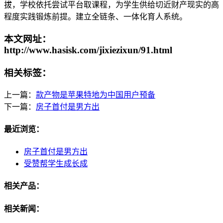
拔，学校依托尝试平台取课程，为学生供给切近财产现实的高
程度实践锻炼前提。建立全链条、一体化育人系统。
本文网址：
http://www.hasisk.com/jixiezixun/91.html
相关标签：
上一篇：
款产物是苹果特地为中国用户预备
下一篇：
房子首付是男方出
最近浏览：
房子首付是男方出
受赞帮学生成长成
相关产品：
相关新闻：