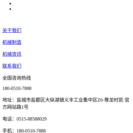
关于我们
机械制造
机械资讯
联系我们
全国咨询热线
180-0510-7888
地址：盐城市盐都区大纵湖镇义丰工业集中区Z6·尊龙时凯·官
方网站路1号
电话：0515-88588029
手机：180-0510-7888