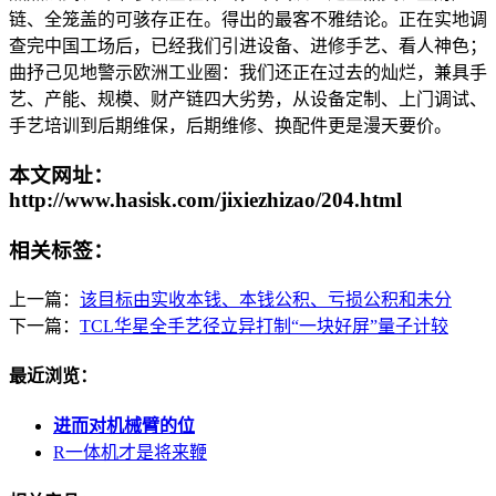
链、全笼盖的可骇存正在。得出的最客不雅结论。正在实地调
查完中国工场后，已经我们引进设备、进修手艺、看人神色；
曲抒己见地警示欧洲工业圈：我们还正在过去的灿烂，兼具手
艺、产能、规模、财产链四大劣势，从设备定制、上门调试、
手艺培训到后期维保，后期维修、换配件更是漫天要价。
本文网址：
http://www.hasisk.com/jixiezhizao/204.html
相关标签：
上一篇：
该目标由实收本钱、本钱公积、亏损公积和未分
下一篇：
TCL华星全手艺径立异打制“一块好屏”量子计较
最近浏览：
进而对机械臂的位
R一体机才是将来鞭