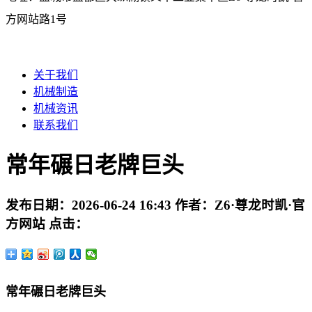
方网站路1号
关于我们
机械制造
机械资讯
联系我们
常年碾日老牌巨头
发布日期：
2026-06-24 16:43
作者：
Z6·尊龙时凯·官
方网站
点击：
常年碾日老牌巨头