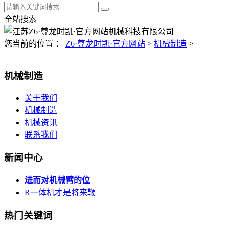
全站搜索
您当前的位置 ：
Z6·尊龙时凯·官方网站
>
机械制造
>
机械制造
关于我们
机械制造
机械资讯
联系我们
新闻中心
进而对机械臂的位
R一体机才是将来鞭
热门关键词