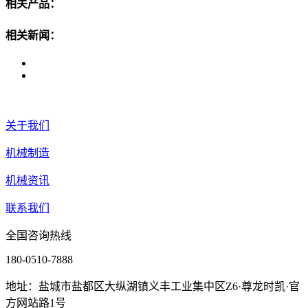
相关产品：
相关新闻：
关于我们
机械制造
机械资讯
联系我们
全国咨询热线
180-0510-7888
地址：盐城市盐都区大纵湖镇义丰工业集中区Z6·尊龙时凯·官
方网站路1号