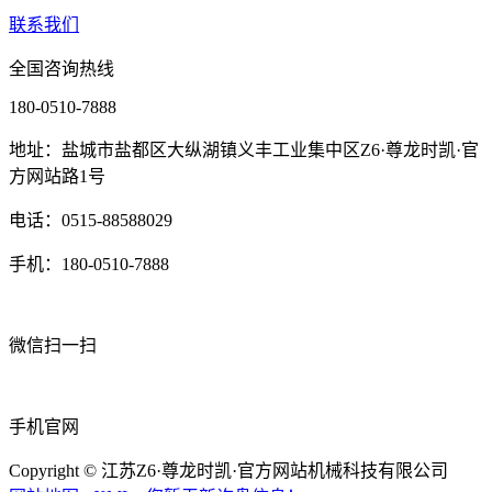
联系我们
全国咨询热线
180-0510-7888
地址：盐城市盐都区大纵湖镇义丰工业集中区Z6·尊龙时凯·官
方网站路1号
电话：0515-88588029
手机：180-0510-7888
微信扫一扫
手机官网
Copyright © 江苏Z6·尊龙时凯·官方网站机械科技有限公司