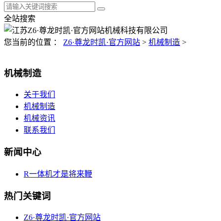
全站搜索
您当前的位置 ：
Z6·尊龙时凯·官方网站
>
机械制造
>
机械制造
关于我们
机械制造
机械资讯
联系我们
新闻中心
R一体机才是将来鞭
热门关键词
Z6·尊龙时凯·官方网站