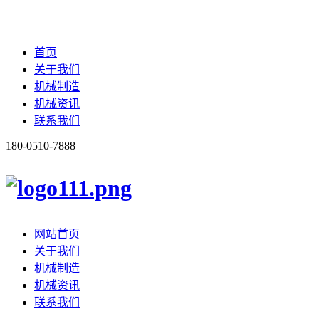
首页
关于我们
机械制造
机械资讯
联系我们
180-0510-7888
网站首页
关于我们
机械制造
机械资讯
联系我们