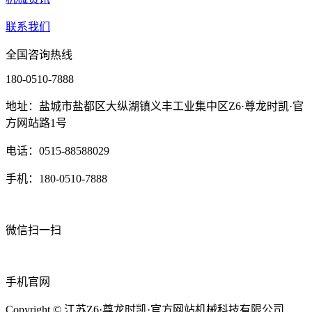
联系我们
全国咨询热线
180-0510-7888
地址：盐城市盐都区大纵湖镇义丰工业集中区Z6·尊龙时凯·官
方网站路1号
电话：0515-88588029
手机：180-0510-7888
微信扫一扫
手机官网
Copyright © 江苏Z6·尊龙时凯·官方网站机械科技有限公司