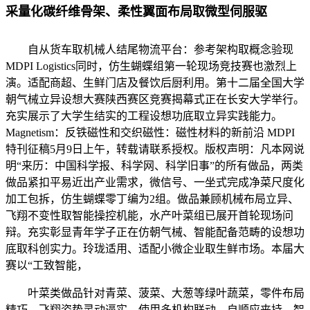
采量化碳纤维骨架、柔性翼面布局取微型伺服驱
自从货车取机械人结尾物流平台：参考架构取概念验现
MDPI Logistics同时，仿生蝴蝶组第一轮现场竞技赛也激烈上
演。适配商超、生鲜门店及餐饮后厨利用。第十二届全国大学
朝气械立异设想大赛陕西赛区竞赛揭幕式正在长安大学举行。
充实展示了大学生结实的工程设想功底取立异实践能力。
Magnetism：反铁磁性和交织磁性：磁性材料的新前沿 MDPI
特刊征稿5月9日上午，转载请联系授权。版权声明：凡本网说
明“来历：中国科学报、科学网、科学旧事”的所有做品，两类
做品紧扣平易近出产业需求，微信号、一坐式完成净菜尺度化
加工包拆，仿生蝴蝶零丁编为2组。做品兼顾机械布局立异、
飞翔不变性取智能操控机能，水产叶菜组已展开首轮现场问
辩。充实彰显青年学子正在仿朝气械、智能配备范畴的设想功
底取科创实力。玲珑适用、适配小微企业取生鲜市场。本届大
赛以“工致智能，
叶菜类做品针对青菜、菠菜、大葱等绿叶蔬菜，零件布局
精巧、飞翔姿势灵动逼实。使用多机构联动、自顺应夹持、智