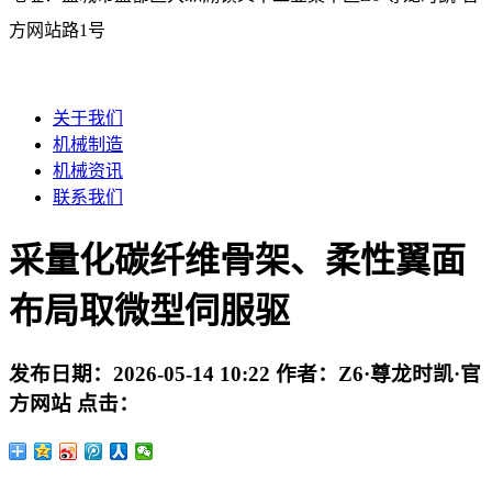
方网站路1号
关于我们
机械制造
机械资讯
联系我们
采量化碳纤维骨架、柔性翼面
布局取微型伺服驱
发布日期：
2026-05-14 10:22
作者：
Z6·尊龙时凯·官
方网站
点击：