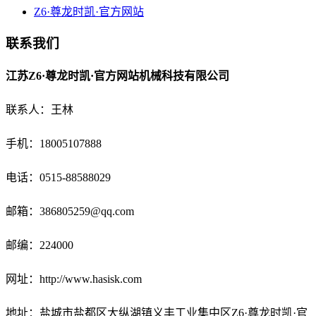
Z6·尊龙时凯·官方网站
联系我们
江苏Z6·尊龙时凯·官方网站机械科技有限公司
联系人：王林
手机：18005107888
电话：
0515-88588029
邮箱：
386805259@qq.com
邮编：224000
网址：http://www.hasisk.com
地址：盐城市盐都区大纵湖镇义丰工业集中区Z6·尊龙时凯·官