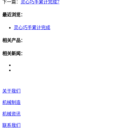
下一篇：
灵心巧手累计完成7
最近浏览：
灵心巧手累计完成
相关产品：
相关新闻：
关于我们
机械制造
机械资讯
联系我们