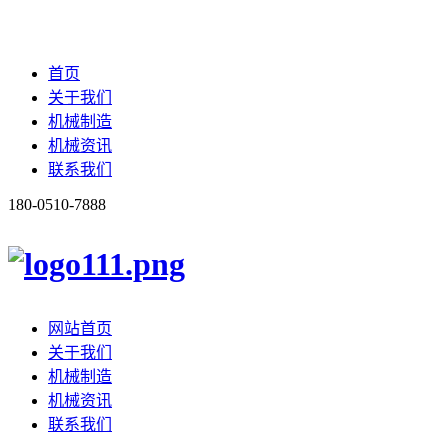
首页
关于我们
机械制造
机械资讯
联系我们
180-0510-7888
网站首页
关于我们
机械制造
机械资讯
联系我们