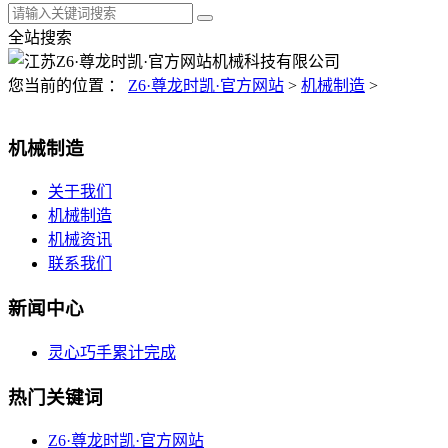
全站搜索
您当前的位置 ：
Z6·尊龙时凯·官方网站
>
机械制造
>
机械制造
关于我们
机械制造
机械资讯
联系我们
新闻中心
灵心巧手累计完成
热门关键词
Z6·尊龙时凯·官方网站