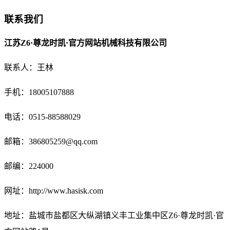
联系我们
江苏Z6·尊龙时凯·官方网站机械科技有限公司
联系人：王林
手机：18005107888
电话：
0515-88588029
邮箱：
386805259@qq.com
邮编：224000
网址：http://www.hasisk.com
地址：盐城市盐都区大纵湖镇义丰工业集中区Z6·尊龙时凯·官