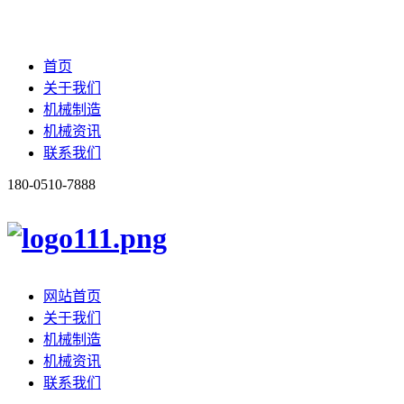
首页
关于我们
机械制造
机械资讯
联系我们
180-0510-7888
网站首页
关于我们
机械制造
机械资讯
联系我们