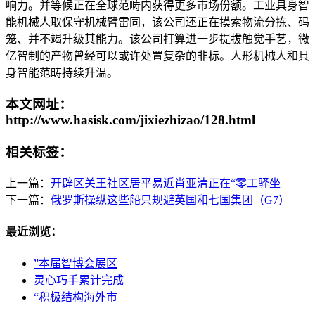
响力。并等候正在全球范畴内获得更多市场份额。工业具身智
能机械人取保守机械臂雷同，该公司还正在摸索物流分拣、码
笼、并不竭升级其能力。该公司打算进一步提拔触觉手艺，微
亿智制的产物曾经可以或许处置复杂的非标。人形机械人和具
身智能范畴持续升温。
本文网址：
http://www.hasisk.com/jixiezhizao/128.html
相关标签：
上一篇：
开辟区关王社区居平易近肖亚清正在“零工驿坐
下一篇：
俄罗斯操纵这些船只规避英国和七国集团（G7）
最近浏览：
”本届智博会展区
灵心巧手累计完成
“积极结构海外市